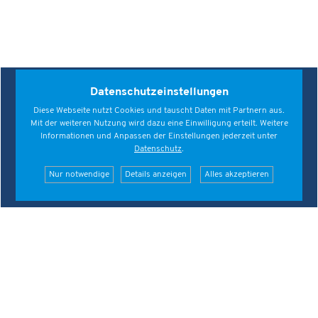
Datenschutzeinstellungen
Diese Webseite nutzt Cookies und tauscht Daten mit Partnern aus.
Mit der weiteren Nutzung wird dazu eine Einwilligung erteilt. Weitere
Informationen und Anpassen der Einstellungen jederzeit unter
Deutscher
Datenschutz
.
Fallschirmsport
Nur notwendige
Details anzeigen
Alles akzeptieren
Verband e.V.
06836 - 92306
info@dfv.aero
Öffnungszeiten der Geschäftsstelle
Montag bis Donnerstag 9 bis 16 Uhr
Freitag 9 bis 15 Uhr