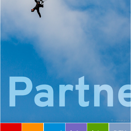
Partn
©
elmar.pics