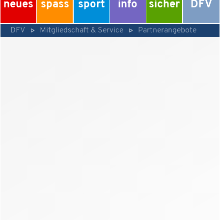
neues
spass
sport
info
sicher
DFV
DFV
Mitgliedschaft & Service
Partnerangebote