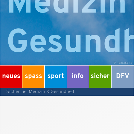
Medizin
Gesundh
©
elmar.pics
neues
spass
sport
info
sicher
DFV
Sicher
Medizin & Gesundheit