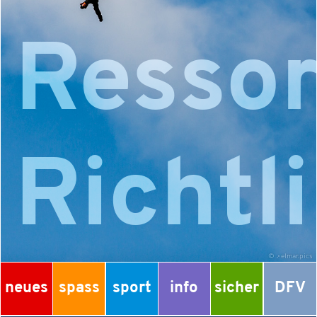
Ressor
Richtl
©
elmar.pics
neues
spass
sport
info
sicher
DFV