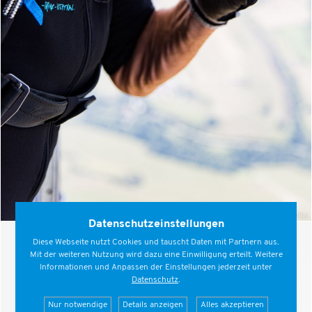
©
elmar.pics
Datenschutzeinstellungen
Diese Webseite nutzt Cookies und tauscht Daten mit Partnern aus.
Mit der weiteren Nutzung wird dazu eine Einwilligung erteilt. Weitere
Informationen und Anpassen der Einstellungen jederzeit unter
Datenschutz
.
Nur notwendige
Details anzeigen
Alles akzeptieren