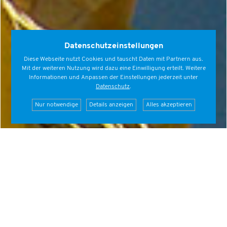
Datenschutzeinstellungen
Diese Webseite nutzt Cookies und tauscht Daten mit Partnern aus.
Mit der weiteren Nutzung wird dazu eine Einwilligung erteilt. Weitere
Informationen und Anpassen der Einstellungen jederzeit unter
Datenschutz
.
Nur notwendige
Details anzeigen
Alles akzeptieren