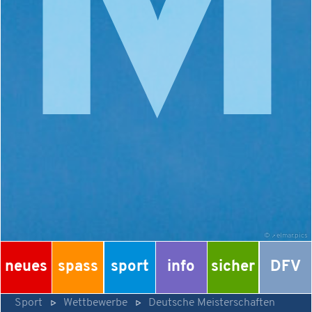
M
©
elmar.pics
neues
spass
sport
info
sicher
DFV
Sport
Wettbewerbe
Deutsche Meisterschaften