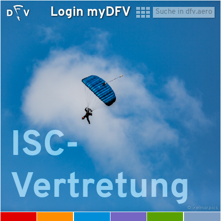
Login myDFV
ISC-
Vertretung
©
elmar.pics