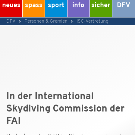
neues
spass
sport
info
sicher
DFV
DFV
Personen & Gremien
ISC-Vertretung
In der International
Skydiving Commission der
FAI