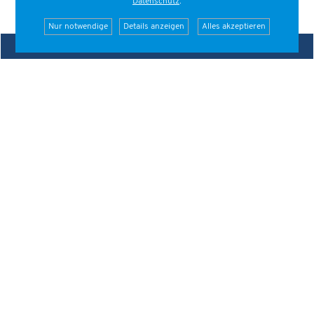
Datenschutz
.
Nur notwendige
Details anzeigen
Alles akzeptieren
Deutscher
Fallschirmsport
Verband e.V.
06836 - 92306
info@dfv.aero
Öffnungszeiten der Geschäftsstelle
Montag bis Donnerstag 9 bis 16 Uhr
Freitag 9 bis 15 Uhr