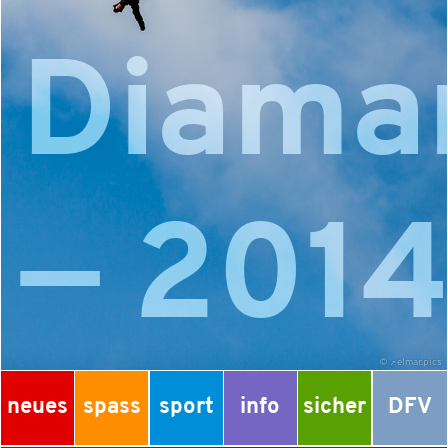
Diama
— 201
©
elmar.pics
neues
spass
sport
info
sicher
DFV