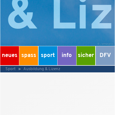
& Li
©
elmar.pics
neues
spass
sport
info
sicher
DFV
Sport
Ausbildung & Lizenz