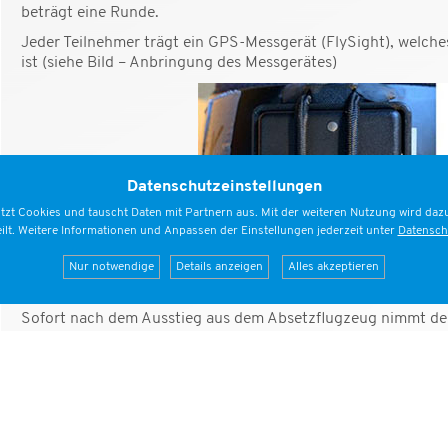
beträgt eine Runde.
Jeder Teilnehmer trägt ein GPS-Messgerät (FlySight), welche
ist (siehe Bild – Anbringung des Messgerätes)
Datenschutzeinstellungen
tzt Cookies und tauscht Daten mit Partnern aus. Mit der weiteren Nutzung wird dazu
eilt. Weitere Informationen und Anpassen der Einstellungen jederzeit unter
Datensch
Nur notwendige
Details anzeigen
Alles akzeptieren
Sofort nach dem Ausstieg aus dem Absetzflugzeug nimmt de
üblicherweise head-down — ein, damit er eine hohe Freifallges
Die Punktzahl für einen Speed Skydiving Sprung ist die durch
Stunde gerechnet (in Hundertstel km/h) der schnellsten 3 
(ca.4.000m) und 1.700m erreicht.Der Gewinner ist der Teiln
Die Mitnahme von Zusatzgewichten ist nicht erlaubt. Gespru