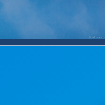
©
elmar.pics