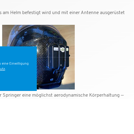
s am Helm befestigt wird und mit einer Antenne ausgerüstet
 eine Einwilligung
utz
.
r Springer eine möglichst aerodynamische Körperhaltung —
chwindigkeit erreicht.
schnittliche vertikale Geschwindigkeit in Kilometern pro
Sekunden, die der Wettbewerber zwischen der Ausgangshöhe
ehmer mit der höchsten Punktzahl.
ngen wird mit handelsüblicher Fallschirmsprungausrüstung.