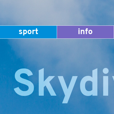
sport
info
 Skydi