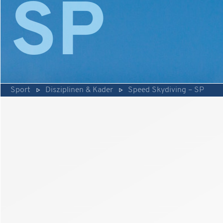
SP
Sport
Disziplinen & Kader
Speed Skydiving – SP