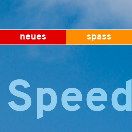
neues
spass
Speed