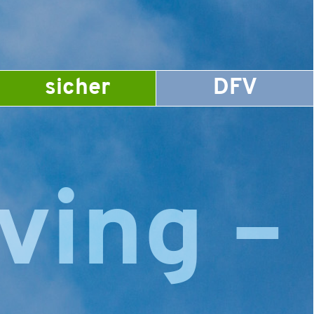
sicher
DFV
ving –