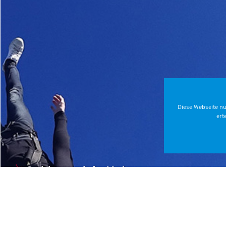
Diese Webseite nu
ert
Goldrausch in Hohenems:
Deutsches Speed-Team rast zum
EM-Titel!