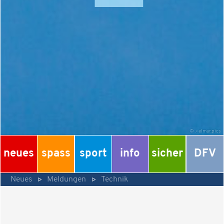
©
elmar.pics
neues
spass
sport
info
sicher
DFV
Neues
Meldungen
Technik