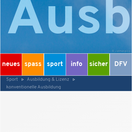
Ausb
©
elmar.pics
neues
spass
sport
info
sicher
DFV
Sport
Ausbildung & Lizenz
konventionelle Ausbildung