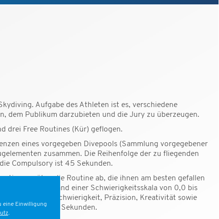
r Skydiving. Aufgabe des Athleten ist es, verschiedene
gen, dem Publikum darzubieten und die Jury zu überzeugen.
d drei Free Routines (Kür) geflogen.
uenzen eines vorgegeben Divepools (Sammlung vorgegebener
lugelementen zusammen. Die Reihenfolge der zu fliegenden
 die Compulsory ist 45 Sekunden.
ter stimmen über die Routine ab, die ihnen am besten gefallen
n die Routine anhand einer Schwierigkeitsskala von 0,0 bis
erien Technik, Schwierigkeit, Präzision, Kreativität sowie
 eine Einwilligung
n Zeit, von 75-90 Sekunden.
utz
.