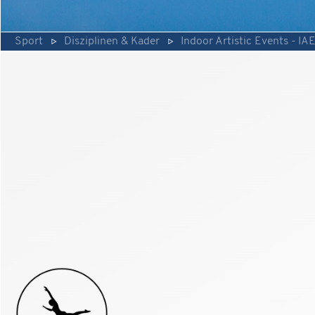
Sport
Disziplinen & Kader
Indoor Artistic Events - IA