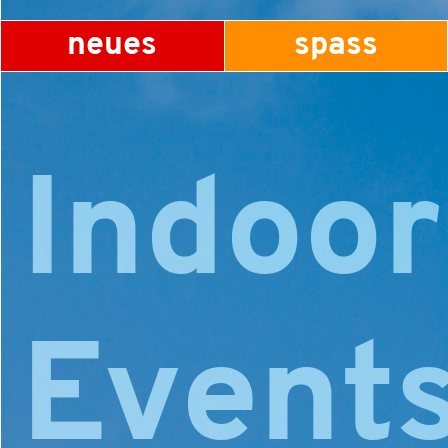
neues
spass
Indoor
Events