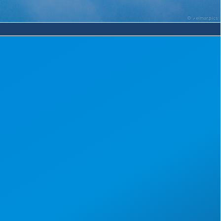
©
elmar.pics