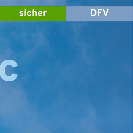
sicher
DFV
ic