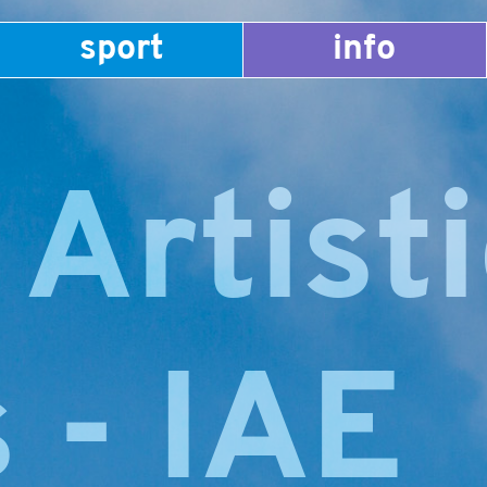
sport
info
 Artist
 - IAE