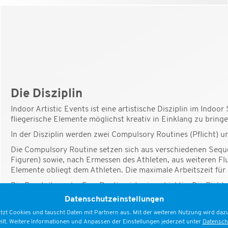
Die Disziplin
Indoor Artistic Events ist eine artistische Disziplin im Indoo
fliegerische Elemente möglichst kreativ in Einklang zu brin
In der Disziplin werden zwei Compulsory Routines (Pflicht) un
Die Compulsory Routine setzen sich aus verschiedenen Seq
Figuren) sowie, nach Ermessen des Athleten, aus weiteren F
Elemente obliegt dem Athleten. Die maximale Arbeitszeit für
Die Beurteilung der Free Routine ist rein subjektiv. Die Rich
hat. Jede Runde wird individuell beurteilt. Die Richter könne
Datenschutzeinstellungen
10,0 Punkten bewerten. Die Bewertung erfolgt anhand der Krit
tzt Cookies und tauscht Daten mit Partnern aus. Mit der weiteren Nutzung wird dazu
die Ausführung und Präsentation innerhalb der vorgegebene
eilt. Weitere Informationen und Anpassen der Einstellungen jederzeit unter
Datensch