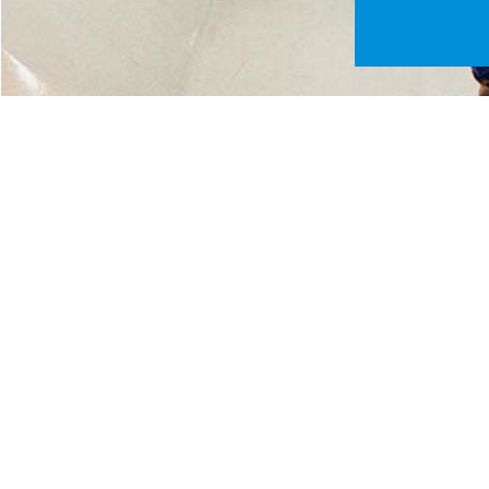
Fliegen mit Rückenwind aus der
Sonne
Bei uns können alle fliegen
Erste Saison der Handifly Race
World Series ein voller Erfolg
mehr Indoor-News unter
freifallxpress.de
© elmar.pics