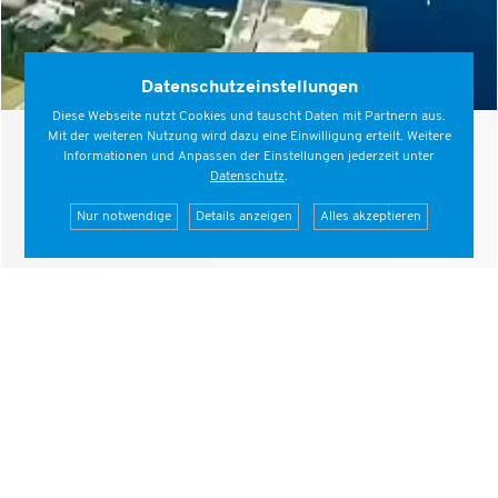
Datenschutzeinstellungen
Diese Webseite nutzt Cookies und tauscht Daten mit Partnern aus.
Mit der weiteren Nutzung wird dazu eine Einwilligung erteilt. Weitere
Informationen und Anpassen der Einstellungen jederzeit unter
Datenschutz
.
Nur notwendige
Details anzeigen
Alles akzeptieren