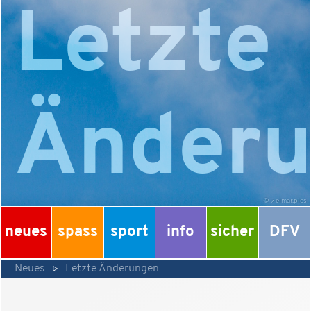
Letzte
Änder
©
elmar.pics
neues
spass
sport
info
sicher
DFV
Neues
Letzte Änderungen