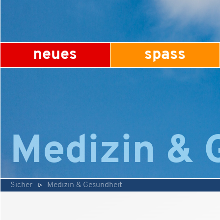
neues
spass
Medizin & 
Sicher
Medizin & Gesundheit