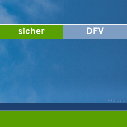
sicher
DFV
©
elmar.pics