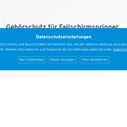
Gehörschutz für Fallschirmspringer
Springen und Lärmentwicklung sind untrennbar
Datenschutzeinstellungen
miteinander verbunden. Wie Ihr Euch wirksam gegen
tzt Cookies und tauscht Daten mit Partnern aus. Mit der weiteren Nutzung wird dazu
Dauerschäden schützen könnt.
eilt. Weitere Informationen und Anpassen der Einstellungen jederzeit unter
Datensch
mehr zum Thema Gehörschutz
Nur notwendige
Details anzeigen
Alles akzeptieren