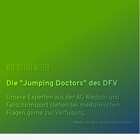
Wir Helfen Weiter
Die "Jumping Doctors" des DFV
Unsere Experten aus der AG Medizin und
Fallschirmsport stehen bei medizinischen
Fragen gerne zur Verfügung.
mehr zu den Jumping Doctors