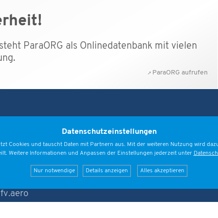
rheit!
e steht ParaORG als Onlinedatenbank mit vielen
ung.
ParaORG aufrufen
Datenschutzeinstellungen
scher
tzt Cookies und tauscht Daten mit Partnern aus. Mit der weiteren Nutzung wird dazu
irmsport
eilt. Weitere Informationen und Anpassen der Einstellungen jederzeit unter
Datensch
nd e.V.
Nur notwendige
Details anzeigen
Alles akzeptieren
- 92306
fv.aero
er Geschäftsstelle
rstag 9 bis 16 Uhr