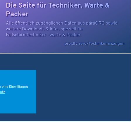
Die Seite für Techniker, Warte &
Packer
Alle öffentlich zugänglichen Daten aus paraORG sowie
weitere Downloads & Infos speziell für
Fallschirmtechniker, -warte & Packer.
pro.dfv.aero/Techniker anzeigen
 eine Einwilligung
utz
.