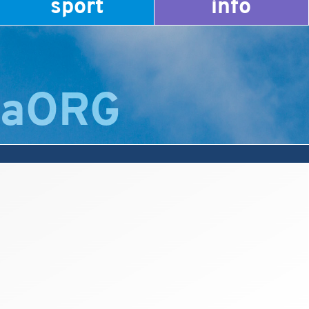
sport
info
raORG