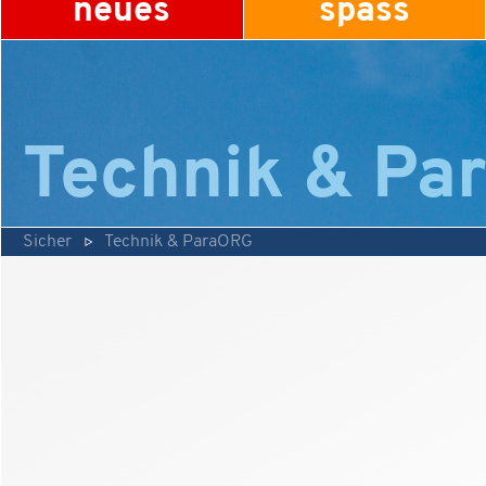
neues
spass
Technik & Pa
Sicher
Technik & ParaORG