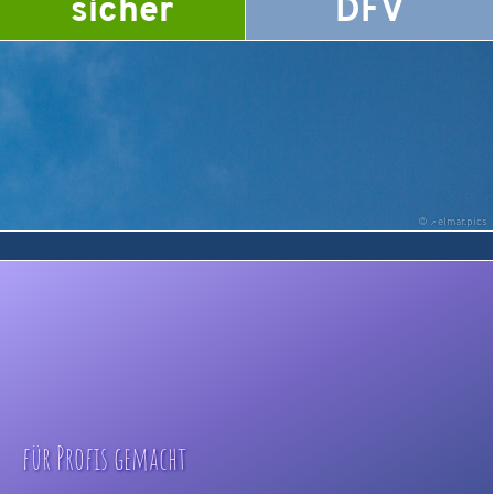
sicher
DFV
©
elmar.pics
für Profis gemacht