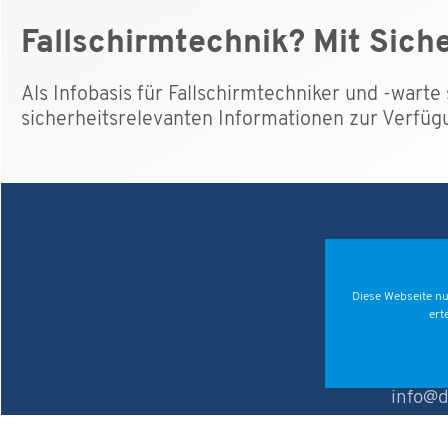
Fallschirmtechnik? Mit Siche
Als Infobasis für Fallschirmtechniker und -wart
sicherheitsrelevanten Informationen zur Verfüg
Deut
Diese Webseite nu
Fallsch
ert
Verba
06836 
info@d
Öffnungszeiten d
Montag bis Donne